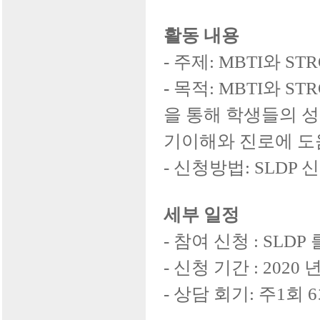
활동 내용
-
주제
: MBTI
와
ST
-
목적
: MBTI
와
ST
을 통해 학생들의 
기이해와 진로에 도
-
신청방법
: SLDP
세부 일정
-
참여 신청
: SLDP
-
신청 기간
: 2020
-
상담 회기
:
주
1
회
6